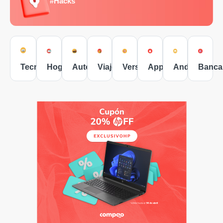
#Hacks
Tecnología
Hogar
Autos
Viajes
Versus
Apple
Android
Banca