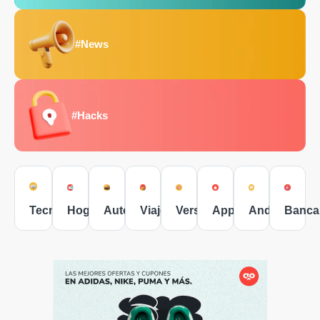
#News
#Hacks
Tecnología
Hogar
Autos
Viajes
Versus
Apple
Android
Banca