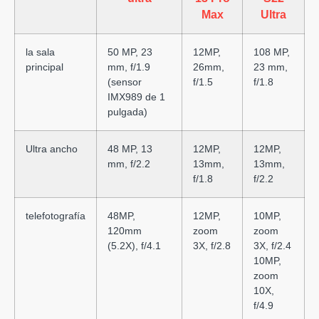
Max
Ultra
la sala
50 MP, 23
12MP,
108 MP,
principal
mm, f/1.9
26mm,
23 mm,
(sensor
f/1.5
f/1.8
IMX989 de 1
pulgada)
Ultra ancho
48 MP, 13
12MP,
12MP,
mm, f/2.2
13mm,
13mm,
f/1.8
f/2.2
telefotografía
48MP,
12MP,
10MP,
120mm
zoom
zoom
(5.2X), f/4.1
3X, f/2.8
3X, f/2.4
10MP,
zoom
10X,
f/4.9