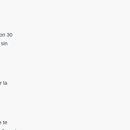
Con 30
 sin
r la
e te