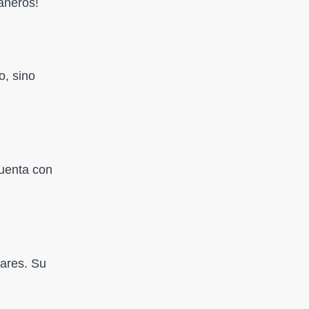
añeros!
o, sino
cuenta con
lares. Su