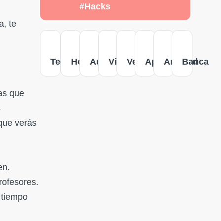
#Hacks
a, te
Tecnología
Hogar
Autos
Viajes
Versus
Apple
Android
Banca
as que
s
que verás
en.
rofesores.
 tiempo