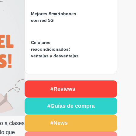
Mejores Smartphones
con red 5G
Celulares
reacondicionados:
ventajas y desventajas
#Reviews
#Guías de compra
#News
o a clases
 lo que