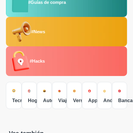
#Guías de compra
#News
#Hacks
Tecnología
Hogar
Autos
Viajes
Versus
Apple
Android
Banca