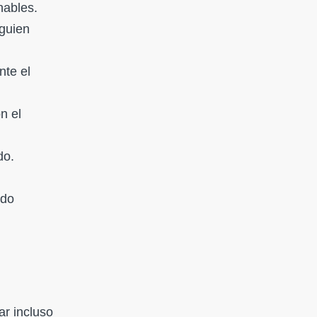
nables.
lguien
nte el
n el
do.
ndo
ar incluso