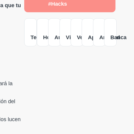
#Hacks
ra que tu
Tecnología
Hogar
Autos
Viajes
Versus
Apple
Android
Banca
ará la
ión del
dos lucen