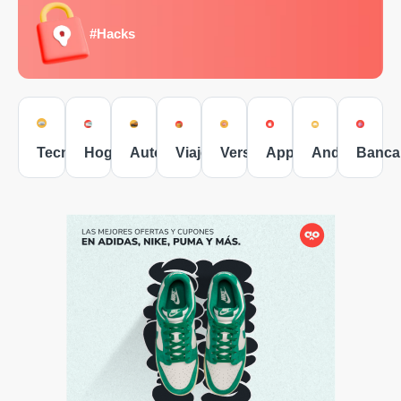
#Hacks
Tecnología
Hogar
Autos
Viajes
Versus
Apple
Android
Banca