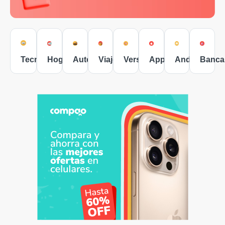
Tecnología
Hogar
Autos
Viajes
Versus
Apple
Android
Banca