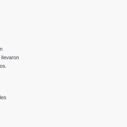
n
 llevaron
os.
les