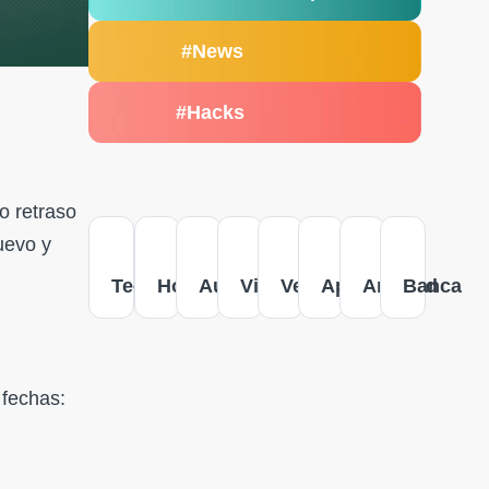
#News
#Hacks
o retraso
uevo y
Tecnología
Hogar
Autos
Viajes
Versus
Apple
Android
Banca
 fechas: