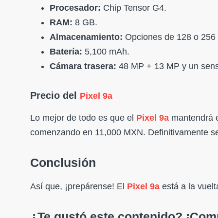
Procesador:
Chip Tensor G4.
RAM:
8 GB.
Almacenamiento:
Opciones de 128 o 256
Batería:
5,100 mAh.
Cámara trasera:
48 MP + 13 MP y un senso
Precio del
Pixel 9a
Lo mejor de todo es que el
Pixel 9a
mantendrá el
comenzando en 11,000 MXN. Definitivamente se p
Conclusión
Así que, ¡prepárense! El
Pixel 9a
está a la vuel
¿Te gustó este contenido? ¡Comp