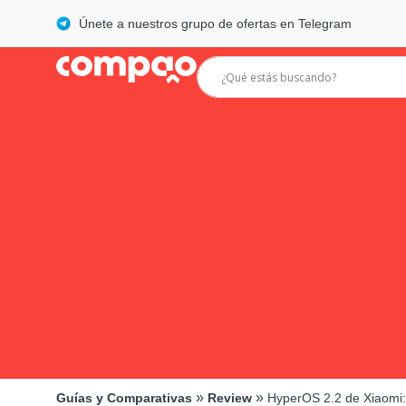
Únete a nuestros grupo de ofertas en Telegram
»
»
Guías y Comparativas
Review
HyperOS 2.2 de Xiaomi: