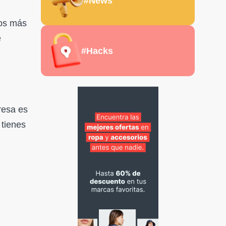
#News
vos más
e
#Hacks
resa es
 tienes