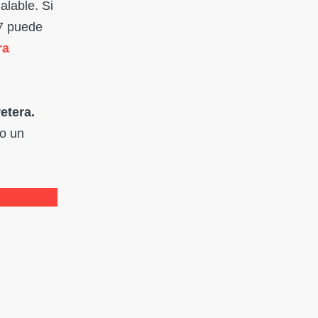
alable. Si
 7 puede
ra
etera.
do un