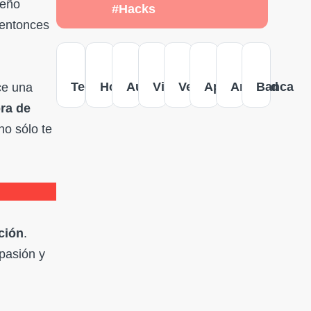
seño
#Hacks
 entonces
Tecnología
Hogar
Autos
Viajes
Versus
Apple
Android
Banca
ce una
ra de
no sólo te
ción
.
 pasión y