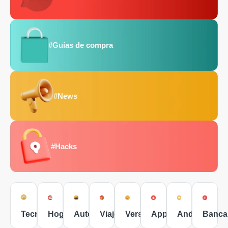
#Guías de compra
#News
#Hacks
Tecnología
Hogar
Autos
Viajes
Versus
Apple
Android
Banca