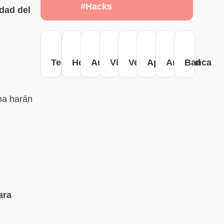
#Hacks
idad del
Tecnología
Hogar
Autos
Viajes
Versus
Apple
Android
Banca
oma harán
ara