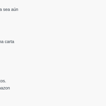
ia sea aún
na carta
tos.
Amazon