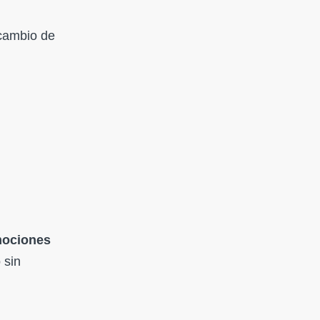
 cambio de
mociones
 sin