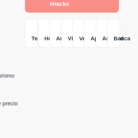
#Hacks
Tecnología
Hogar
Autos
Viajes
Versus
Apple
Android
Banca
mínimo
e precio