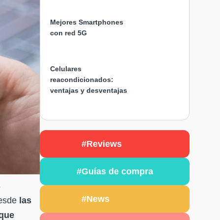
Mejores Smartphones
con red 5G
Celulares
reacondicionados:
ventajas y desventajas
#Reviews
#Guías de compra
s
#News
esde
las
 que