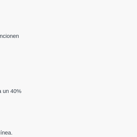
uncionen
a un 40%
línea.