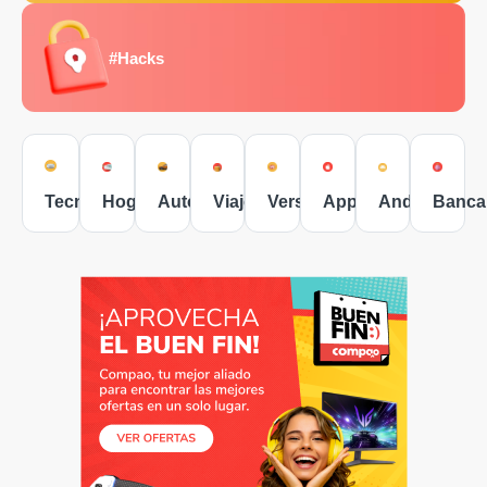
#Hacks
Tecnología
Hogar
Autos
Viajes
Versus
Apple
Android
Banca